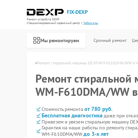
FIX-DEXP
Ремонт устройств DEXP
Специализированный cервисный центр г.
Чебоксары
Мы ремонтируем
Срочный ремонт
Це
 DEXP в Чебоксарах
Ремонт стиральной машины DEXP WM‑F610DMA/WW в Ч
Ремонт стиральной
WM‑F610DMA/WW в 
от 780 руб.
Стоимость ремонта
Бесплатная диагностика
даже при отказ
Привезем и увезем стиральную машину D
Гарантия на наши работы по ремонту стир
до 3-х лет
WM‑F610DMA/WW
Ремонт водонагревателей DEXP
Ремонт роботов-пылесосов DEXP
Ремонт электросамокатов DEXP
Ремонт видеорегистраторов DEXP