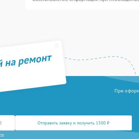
й на ремонт
При оформл
Отправить заявку и получить 1500 ₽
сти