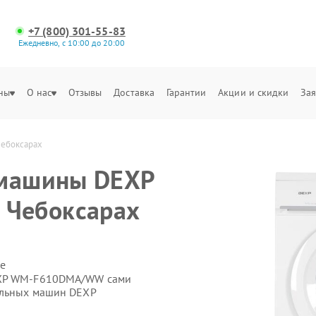
+7 (800) 301-55-83
Ежедневно, с 10:00 до 20:00
ны
О нас
Отзывы
Доставка
Гарантии
Акции и скидки
Зая
ебоксарах
 машины DEXP
Чебоксарах
е
EXP WM‑F610DMA/WW сами
альных машин DEXP