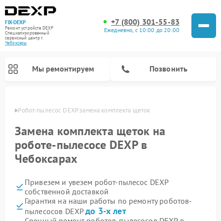
+7 (800) 301-55-83
FIX-DEXP
Ремонт устройств DEXP
Ежедневно, с 10:00 до 20:00
Специализированный
cервисный центр г.
Чебоксары
Мы ремонтируем
Позвонить
сарах
Робот-пылесос DEXP замена комплекта щеток
Замена комплекта щеток на
роботе-пылесосе DEXP в
Чебоксарах
Привезем и увезем робот-пылесос DEXP
собственной доставкой
Гарантия на наши работы по ремонту роботов-
Ремонт электросамокатов DEXP
Ремонт стиральных машин DEXP
Ремонт видеорегистраторов DEXP
до 3-х лет
пылесосов DEXP
Срочный ремонт роботов-пылесосов DEXP в