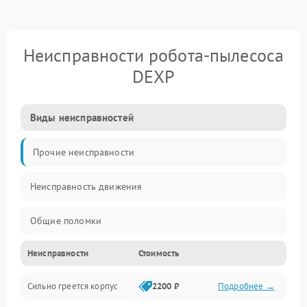
Неисправности робота-пылесоса
DEXP
Виды неисправностей
Прочие неисправности
Неисправность движения
Общие поломки
Неисправности
Стоимость
Неисправность датчиков
Сильно греется корпус
2200 ₽
Подробнее →
Неисправность программного обеспечения