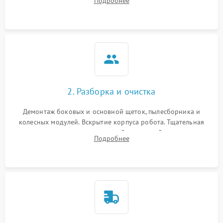
Подробнее
Оценка работы лидара, бампера и датчиков падения для
локализации неисправности.
2. Разборка и очистка
Демонтаж боковых и основной щеток, пылесборника и
колесных модулей. Вскрытие корпуса робота. Тщательная
очистка внутренних полостей, шестерней и плат от
Подробнее
скопившейся пыли, волос и шерсти животных с
использованием сжатого воздуха и щеток.