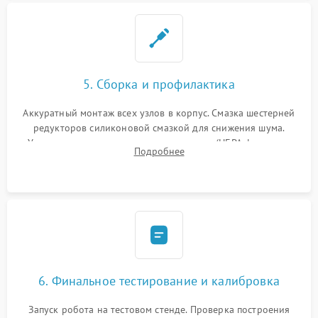
5. Сборка и профилактика
Аккуратный монтаж всех узлов в корпус. Смазка шестерней
редукторов силиконовой смазкой для снижения шума.
Установка новых расходных материалов (HEPA-фильтров,
Подробнее
микрофибры, щеток). Надежная фиксация разъемов и
проверка герметичности водяного контура.
6. Финальное тестирование и калибровка
Запуск робота на тестовом стенде. Проверка построения