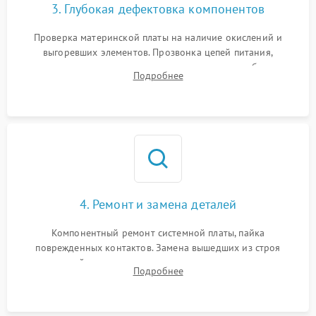
3. Глубокая дефектовка компонентов
Проверка материнской платы на наличие окислений и
выгоревших элементов. Прозвонка цепей питания,
тестирование приводных моторов колес и турбины
Подробнее
всасывания. Оценка состояния оптических и инфракрасных
датчиков, а также механизма лазерного дальномера.
4. Ремонт и замена деталей
Компонентный ремонт системной платы, пайка
поврежденных контактов. Замена вышедших из строя
двигателей, изношенного аккумулятора, неисправного
Подробнее
лидара или помпы подачи воды. Восстановление шлейфов и
устранение последствий попадания влаги.