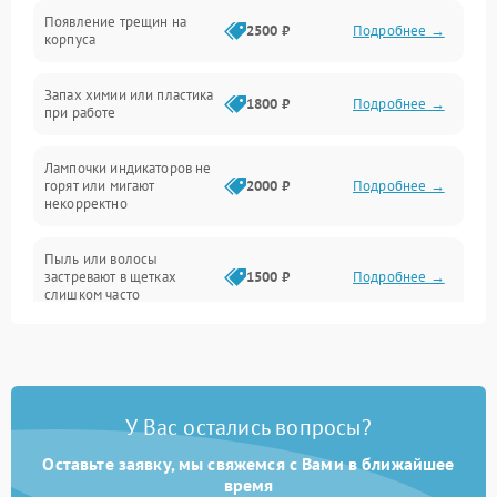
Появление трещин на
Проблемы с сигналом
2500 ₽
Подробнее →
корпуса
Неисправность резервуаров и систем подачи воды
Запах химии или пластика
1800 ₽
Подробнее →
при работе
Проблемы с механикой
Лампочки индикаторов не
горят или мигают
2000 ₽
Подробнее →
Батарея
некорректно
Режим работы
Пыль или волосы
застревают в щетках
1500 ₽
Подробнее →
слишком часто
Программные сбои
У Вас остались вопросы?
Оставьте заявку, мы свяжемся с Вами в ближайшее
время