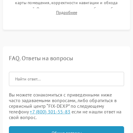
карты помещения, корректности навигации и обхода
препятствий. Оценка силы всасывания и работы турбины.
Подробнее
Тестирование автоматического возврата на док-станцию и
процесса зарядки.
FAQ. Ответы на вопросы
Вы можете ознакомиться с приведенными ниже
часто задаваемыми вопросами, либо обратиться в
сервисный центр “FIX-DEXP” по следующему
телефону
+7 (800) 301-55-83
если не нашли ответ на
свой вопрос.
Общие вопросы