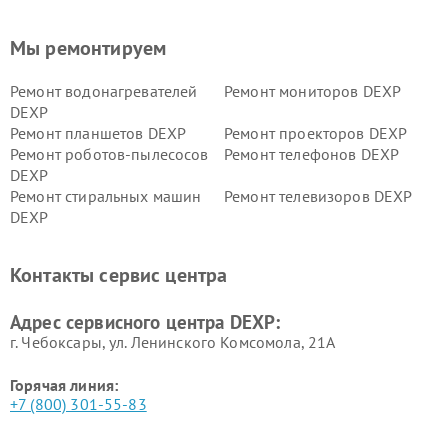
Мы ремонтируем
Ремонт водонагревателей
Ремонт мониторов DEXP
DEXP
Ремонт планшетов DEXP
Ремонт проекторов DEXP
Ремонт роботов-пылесосов
Ремонт телефонов DEXP
DEXP
Ремонт стиральных машин
Ремонт телевизоров DEXP
DEXP
Ремонт холодильников DEXP
Ремонт электросамокатов
DEXP
Контакты сервис центра
Ремонт серверов DEXP
Ремонт мини пк DEXP
Адрес сервисного центра DEXP:
г. Чебоксары, ул. Ленинского Комсомола, 21А
Горячая линия:
+7 (800) 301-55-83