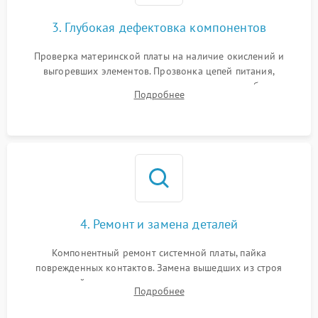
3. Глубокая дефектовка компонентов
Проверка материнской платы на наличие окислений и
выгоревших элементов. Прозвонка цепей питания,
тестирование приводных моторов колес и турбины
Подробнее
всасывания. Оценка состояния оптических и инфракрасных
датчиков, а также механизма лазерного дальномера.
4. Ремонт и замена деталей
Компонентный ремонт системной платы, пайка
поврежденных контактов. Замена вышедших из строя
двигателей, изношенного аккумулятора, неисправного
Подробнее
лидара или помпы подачи воды. Восстановление шлейфов и
устранение последствий попадания влаги.