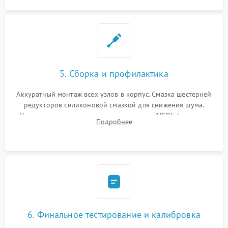
5. Сборка и профилактика
Аккуратный монтаж всех узлов в корпус. Смазка шестерней
редукторов силиконовой смазкой для снижения шума.
Установка новых расходных материалов (HEPA-фильтров,
Подробнее
микрофибры, щеток). Надежная фиксация разъемов и
проверка герметичности водяного контура.
6. Финальное тестирование и калибровка