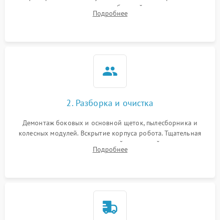
аккумулятора и тестирование базовой станции зарядки.
Подробнее
Оценка работы лидара, бампера и датчиков падения для
локализации неисправности.
2. Разборка и очистка
Демонтаж боковых и основной щеток, пылесборника и
колесных модулей. Вскрытие корпуса робота. Тщательная
очистка внутренних полостей, шестерней и плат от
Подробнее
скопившейся пыли, волос и шерсти животных с
использованием сжатого воздуха и щеток.