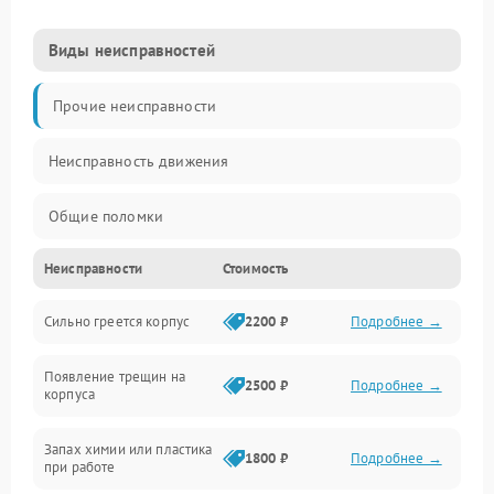
Виды неисправностей
Прочие неисправности
Неисправность движения
Общие поломки
Неисправности
Стоимость
Неисправность датчиков
Сильно греется корпус
2200 ₽
Подробнее →
Неисправность программного обеспечения
Появление трещин на
Проблемы с сигналом
2500 ₽
Подробнее →
корпуса
Неисправность резервуаров и систем подачи воды
Запах химии или пластика
1800 ₽
Подробнее →
при работе
Проблемы с механикой