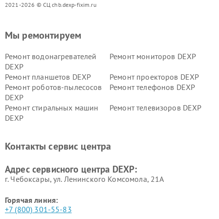
2021-2026 © СЦ chb.dexp-fixim.ru
Мы ремонтируем
Ремонт водонагревателей
Ремонт мониторов DEXP
DEXP
Ремонт планшетов DEXP
Ремонт проекторов DEXP
Ремонт роботов-пылесосов
Ремонт телефонов DEXP
DEXP
Ремонт стиральных машин
Ремонт телевизоров DEXP
DEXP
Ремонт холодильников DEXP
Ремонт электросамокатов
DEXP
Контакты сервис центра
Ремонт серверов DEXP
Ремонт мини пк DEXP
Адрес сервисного центра DEXP:
г. Чебоксары, ул. Ленинского Комсомола, 21А
Горячая линия:
+7 (800) 301-55-83