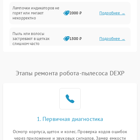
Лампочки индикаторов не
горят или мигают
2000 ₽
Подробнее →
Батарея
некорректно
Режим работы
Пыль или волосы
застревают в щетках
1500 ₽
Подробнее →
слишком часто
Программные сбои
Этапы ремонта робота-пылесоса DEXP
1. Первичная диагностика
Осмотр корпуса, щеток и колес. Проверка кодов ошибок
через приложение и звуковых сигналов. Замер емкости